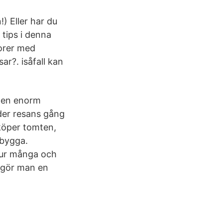
 Eller har du
 tips i denna
orer med
ar?. isåfall kan
d en enorm
der resans gång
 köper tomten,
 bygga.
hur många och
r gör man en