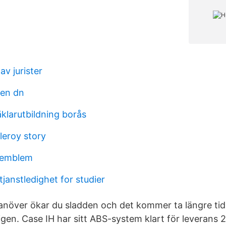
v jurister
len dn
klarutbildning borås
 leroy story
 emblem
janstledighet for studier
över ökar du sladden och det kommer ta längre tid
 igen. Case IH har sitt ABS-system klart för leverans 