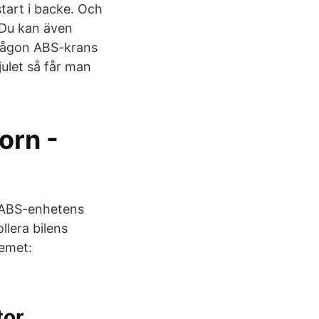
start i backe. Och
 Du kan även
 någon ABS-krans
julet så får man
orn -
 ABS-enhetens
llera bilens
temet:
tor