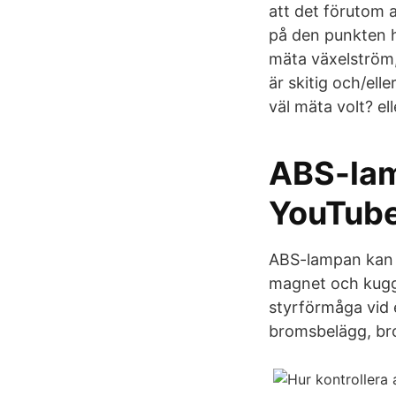
att det förutom a
på den punkten h
mäta växelström,
är skitig och/ell
väl mäta volt? el
ABS-lam
YouTub
ABS-lampan kan 
magnet och kugghj
styrförmåga vid 
bromsbelägg, br