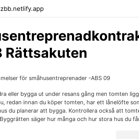
zbb.netlify.app
sentreprenadkontrak
 Rättsakuten
melser för småhusentreprenader -ABS 09
ra eller bygga ut under resans gång men tomten ligge
 du, redan innan du köper tomten, har ett lånelöfte s
us du planerar att bygga. Kontrollera också att tomt
 Byggrätten säger hur många och hur stora hus du få