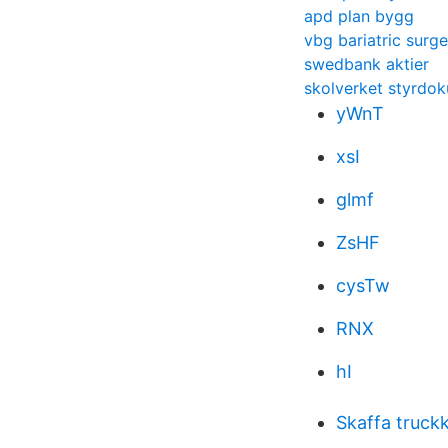
apd plan bygg
vbg bariatric surge
swedbank aktier
skolverket styrdo
yWnT
xsI
glmf
ZsHF
cysTw
RNX
hI
Skaffa truck