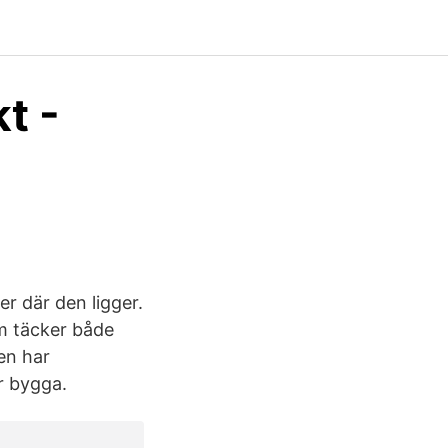
t -
r där den ligger.
om täcker både
en har
r bygga.