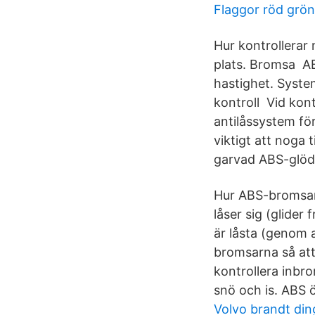
Flaggor röd grön
Hur kontrollerar
plats. Bromsa ABS
hastighet. Syste
kontroll Vid kont
antilåssystem fö
viktigt att noga 
garvad ABS-glö
Hur ABS-bromsar f
låser sig (glider
är låsta (genom a
bromsarna så att
kontrollera inb
snö och is. ABS ö
Volvo brandt din