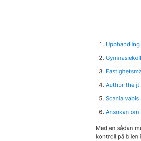
Upphandling a
Gymnasiekol
Fastighetsmä
Author the jt
Scania vabis
Ansokan om t
Med en sådan man
kontroll på bilen