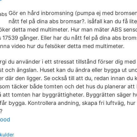
Gör en hård inbromsning (pumpa ej med bromsen!)
nått fel på dina abs bromsar?. isåfall kan du få lite
söker detta med multimeter. Hur man mäter ABS sens
 17539 gånger. Eller har du nått fel på dina abs broms
 denna video hur du felsöker detta med multimeter.
gi du använder i ett stressat tillstånd förser dig me
st och ängslan. Huset kan du ändra eller bygga ut un
 där den ligger. Se också till att du, redan innan du
e som täcker både tomten och det hus du planerar att
å att tomten har byggrättigheter. Byggrätten säger 
får bygga. Kontrollera andning, skapa fri luftväg, hu
?
good
skulder