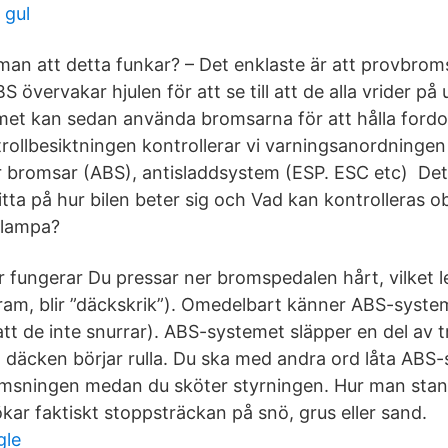
 gul
 man att detta funkar? – Det enklaste är att provbrom
 övervakar hjulen för att se till att de alla vrider 
met kan sedan använda bromsarna för att hålla ford
rollbesiktningen kontrollerar vi varningsanordningen
r bromsar (ABS), antisladdsystem (ESP. ESC etc) Det 
titta på hur bilen beter sig och Vad kan kontrolleras
dlampa?
ungerar Du pressar ner bromspedalen hårt, vilket lede
 fram, blir ”däckskrik”). Omedelbart känner ABS-system
tt de inte snurrar). ABS-systemet släpper en del av 
 däcken börjar rulla. Du ska med andra ord låta ABS
romsningen medan du sköter styrningen. Hur man sta
kar faktiskt stoppsträckan på snö, grus eller sand.
gle