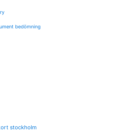
ry
kument bedömning
kort stockholm