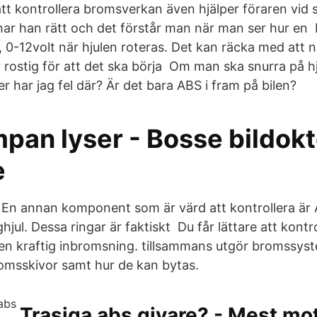
tt kontrollera bromsverkan även hjälper föraren vid 
ar han rätt och det förstår man när man ser hur en
 0-12volt när hjulen roteras. Det kan räcka med att
er rostig för att det ska börja Om man ska snurra på h
ler har jag fel där? Är det bara ABS i fram på bilen?
pan lyser - Bosse bildokt
e
En annan komponent som är värd att kontrollera är
ul. Dessa ringar är faktiskt Du får lättare att kontro
en kraftig inbromsning. tillsammans utgör bromssys
omsskivor samt hur de kan bytas.
Trasiga abs givare? - Mest mo