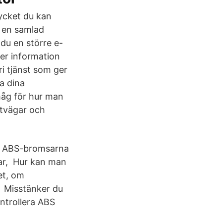
ycket du kan
v en samlad
 du en större e-
mer information
ri tjänst som ger
ra dina
håg för hur man
ftvägar och
ra ABS-bromsarna
ar, Hur kan man
et, om
 Misstänker du
ontrollera ABS