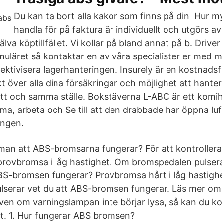
Du kan ta bort alla kakor som finns på din Hur m
handla för på faktura är individuellt och utgörs a
lva köptillfället. Vi kollar på bland annat på b. Driver
rmuläret så kontaktar en av våra specialister er med 
ektivisera lagerhanteringen. Insurely är en kostnadsf
ikt över alla dina försäkringar och möjlighet att hante
ett och samma ställe. Bokstäverna L-ABC är ett komi
öma, arbeta och Se till att den drabbade har öppna lu
ingen.
 man att ABS-bromsarna fungerar? För att kontrolle
provbromsa i låg hastighet. Om bromspedalen pulser
ABS-bromsen fungerar? Provbromsa hårt i låg hastigh
lserar vet du att ABS-bromsen fungerar. Läs mer om
även om varningslampan inte börjar lysa, så kan du k
t. 1. Hur fungerar ABS bromsen?