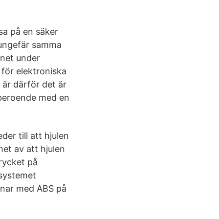
sa på en säker
på ungefär samma
onet under
 för elektroniska
är därför det är
 oberoende med en
r till att hjulen
et av att hjulen
trycket på
-systemet
nnar med ABS på