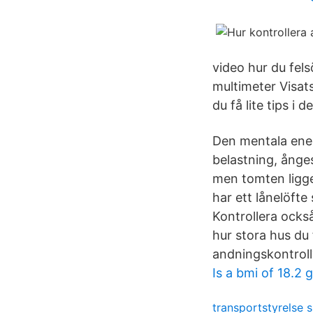
video hur du fel
multimeter Visats
du få lite tips i
Den mentala ener
belastning, ånge
men tomten ligger
har ett lånelöft
Kontrollera ocks
hur stora hus du 
andningskontroll
Is a bmi of 18.2 
transportstyrelse 