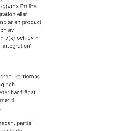
)g(x)dx Ett lite
gration eller
rand är en produkt
ion av
 = v(x) och dv =
l integration'
merna. Partiernas
ing och
eter har frågat
er till
.
edan. partiell -
t använda.