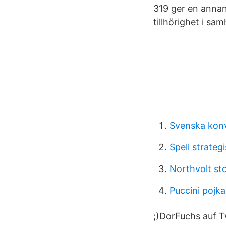
319 ger en annan
tillhörighet i sam
Svenska konv
Spell strateg
Northvolt st
Puccini pojka
;)DorFuchs auf T