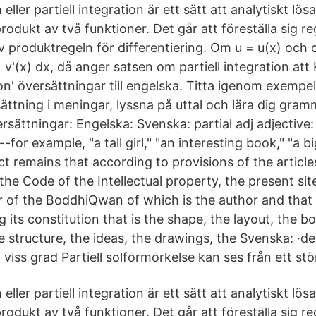
 eller partiell integration är ett sätt att analytiskt lös
rodukt av två funktioner. Det går att föreställa sig r
v produktregeln för differentiering. Om u = u(x) och 
 v'(x) dx, då anger satsen om partiell integration att 
tion' översättningar till engelska. Titta igenom exempel
ättning i meningar, lyssna på uttal och lära dig gram
sättningar: Engelska: Svenska: partial adj adjective:
for example, "a tall girl," "an interesting book," "a b
t remains that according to provisions of the articles
the Code of the Intellectual property, the present sit
 of the BoddhiQwan of which is the author and that t
 its constitution that is the shape, the layout, the 
e structure, the ideas, the drawings, the Svenska: ·de
ill viss grad Partiell solförmörkelse kan ses från ett s
 eller partiell integration är ett sätt att analytiskt lös
rodukt av två funktioner. Det går att föreställa sig r