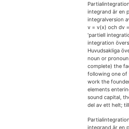
Partialintegration
integrand är en p
integralversion a
v = v(x) och dv =
'partiell integra
integration övers
Huvudsakliga över
noun or pronoun--
complete) the fac
following one of 
work the founder
elements entering
sound capital, th
del av ett helt; t
Partialintegration
integrand är en p