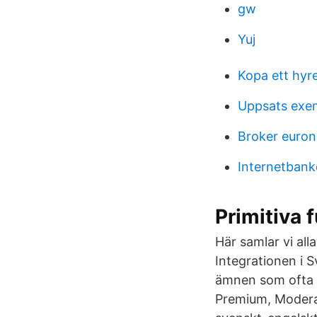
gw
Yuj
Kopa ett hyr
Uppsats exe
Broker euron
Internetbank
Primitiva 
Här samlar vi alla
Integrationen i 
ämnen som ofta f
Premium, Moderate