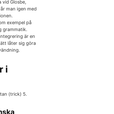
a vid Glosbe,
u får man igen med
tionen.
genom exempel på
dig grammatik.
 integrering är en
ätt låter sig göra
vändning.
 i
an (trick) 5.
enska