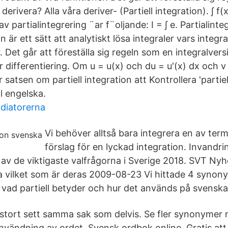
derivera? Alla våra deriver- (Partiell integration). ∫ f(x
 av partialintegrering ¨ar f¨oljande: I = ∫ e. Partialinte
on är ett sätt att analytiskt lösa integraler vars integ
. Det går att föreställa sig regeln som en integralvers
 differentiering. Om u = u(x) och du = u'(x) dx och v
 satsen om partiell integration att Kontrollera 'partiel
ll engelska.
adiatorerna
Vi behöver alltså bara integrera en av ter
förslag för en lyckad integration. Invandr
 av de viktigaste valfrågorna i Sverige 2018. SVT Nyh
a vilket som är deras 2009-08-23 Vi hittade 4 synonym
n vad partiell betyder och hur det används på svenska
i stort sett samma sak som delvis. Se fler synonymer n
nvändning av ordet. Svensk ordbok online. Gratis at