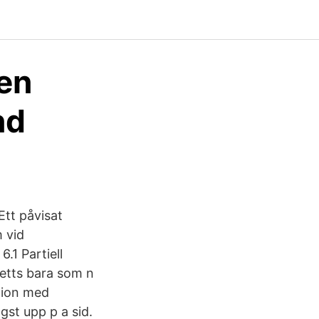
 en
nd
Ett påvisat
m vid
.1 Partiell
 setts bara som n
ation med
gst upp p a sid.