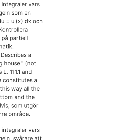
a integraler vars
egeln som en
du = u'(x) dx och
Kontrollera
 på partiell
matik.
 Describes a
ig house." (not
 L. 111.1 and
e constitutes a
his way all the
bottom and the
lvis, som utgör
törre område.
a integraler vars
egeln svårare att