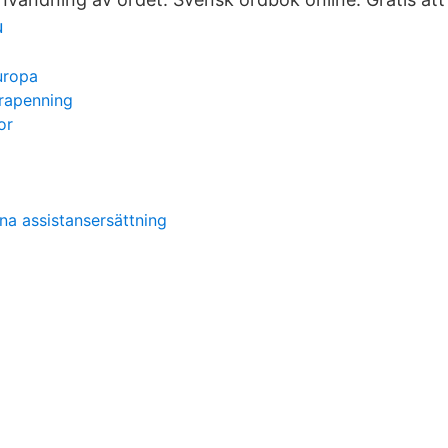
u
uropa
drapenning
or
a assistansersättning