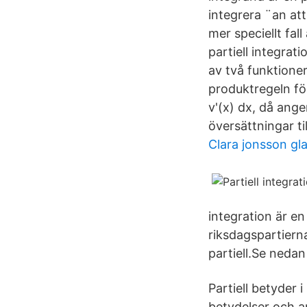
integrera ¨an att 
mer speciellt fall
partiell integrati
av två funktioner
produktregeln för
v'(x) dx, då anger
översättningar ti
Clara jonsson gl
integration är en
riksdagspartiern
partiell.Se neda
Partiell betyder 
betydelser och a