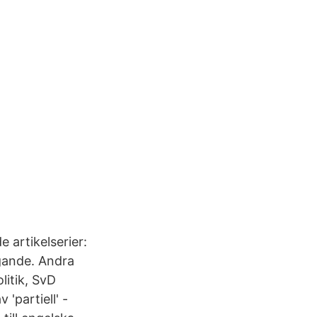
e artikelserier:
agande. Andra
litik, SvD
'partiell' -