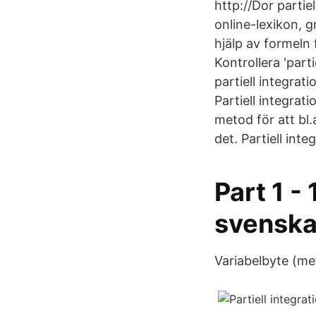
http://Dor partie
online-lexikon, g
hjälp av formeln 
Kontrollera 'part
partiell integrat
Partiell integrati
metod för att bl.a
det. Partiell in
Part 1 -
svenska 
Variabelbyte (me