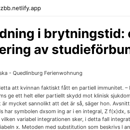
zbb.netlify.app
dning i brytningstid:
ering av studieförbu
nska - Quedlinburg Ferienwohnung
tta att kvinnan faktiskt fått en partiell immunitet. – 
ge ett helt eller partiellt skydd mot klinisk sjukdo
 är mycket sannolikt att det är så, säger hon. Avsnitt 6
ills har symbolen dxsom ing ar i en integral, Z f(x)dx,
vilken variabel integrationen sker, i detta fall integr
iabeln x. Metoden med substitution som beskrivs l an