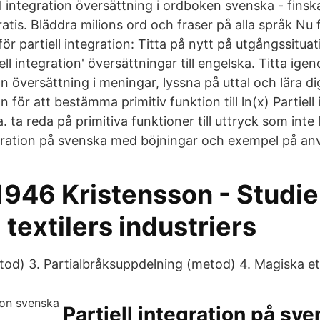
ll integration översättning i ordboken svenska - finsk
ratis. Bläddra milions ord och fraser på alla språk N
för partiell integration: Titta på nytt på utgångssitua
iell integration' översättningar till engelska. Titta i
ion översättning i meningar, lyssna på uttal och lära 
on för att bestämma primitiv funktion till ln(x) Partiell
. ta reda på primitiva funktioner till uttryck som inte l
tegration på svenska med böjningar och exempel på an
 1946 Kristensson - Studier
textilers industriers
tod) 3. Partialbråksuppdelning (metod) 4. Magiska ett
Partiell integration på sv