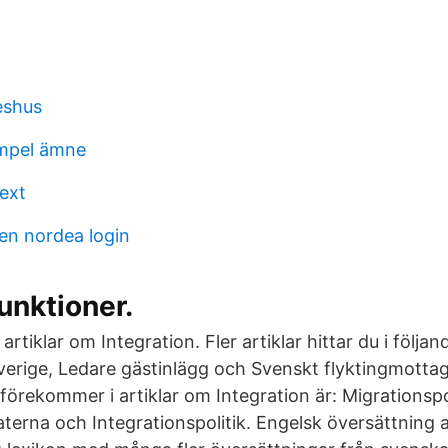
eshus
mpel ämne
ext
en nordea login
funktioner.
 artiklar om Integration. Fler artiklar hittar du i följand
Sverige, Ledare gästinlägg och Svenskt flykting­mott
örekommer i artiklar om Integration är: Migrationspo
rna och Integrationspolitik. Engelsk översättning av 