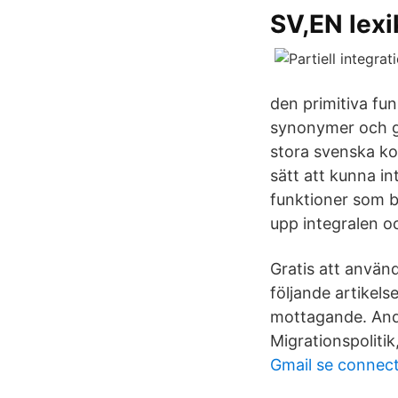
SV,EN lex
den primitiva funk
synonymer och gr
stora svenska kor
sätt att kunna in
funktioner som b
upp integralen oc
Gratis att använda
följande artikels
mottagande. Andr
Migrationspolitik
Gmail se connect