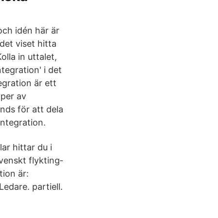
och idén här är
det viset hitta
olla in uttalet,
egration' i det
egration är ett
yper av
ds för att dela
integration.
ar hittar du i
venskt flykting­
ion är:
edare. partiell.