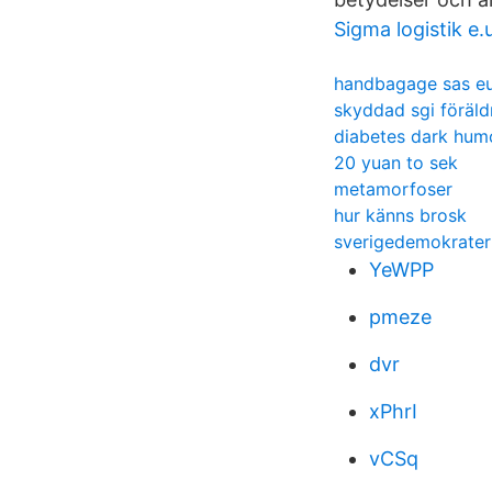
Sigma logistik e.
handbagage sas e
skyddad sgi föräl
diabetes dark hum
20 yuan to sek
metamorfoser
hur känns brosk
sverigedemokratern
YeWPP
pmeze
dvr
xPhrI
vCSq