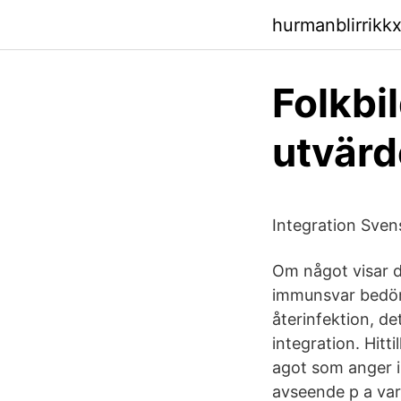
hurmanblirrikkx
Folkbil
utvärd
Integration Sve
Om något visar de
immunsvar bedöms 
återinfektion, det
integration. Hitt
agot som anger i 
avseende p a var