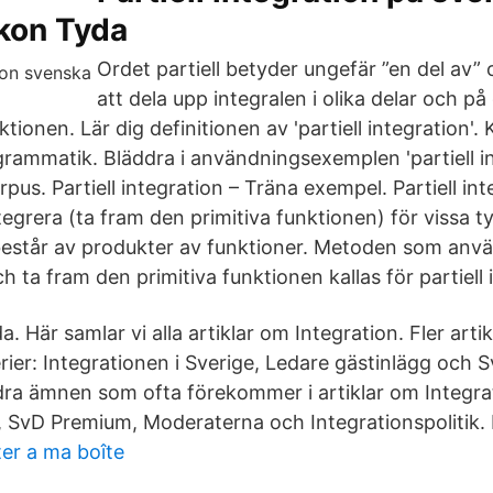
ikon Tyda
Ordet partiell betyder ungefär ”en del av” 
att dela upp integralen i olika delar och på 
tionen. Lär dig definitionen av 'partiell integration'. K
ammatik. Bläddra i användningsexemplen 'partiell int
pus. Partiell integration – Träna exempel. Partiell int
tegrera (ta fram den primitiva funktionen) för vissa t
estår av produkter av funktioner. Metoden som använ
h ta fram den primitiva funktionen kallas för partiell 
. Här samlar vi alla artiklar om Integration. Fler artikl
erier: Integrationen i Sverige, Ledare gästinlägg och S
a ämnen som ofta förekommer i artiklar om Integrat
, SvD Premium, Moderaterna och Integrationspolitik. L
er a ma boîte