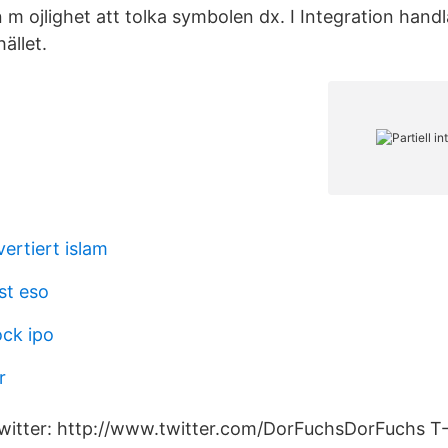
 m ojlighet att tolka symbolen dx. I Integration hand
hället.
ertiert islam
ist eso
ock ipo
r
witter: http://www.twitter.com/DorFuchsDorFuchs T-